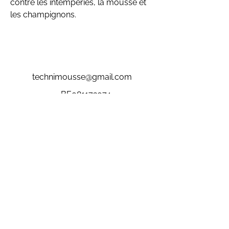
contre les intempéries, la mousse et
les champignons.
technimousse@gmail.com
BE081172074
4
0471 04 68 70
02 731 14 47
Rue de Rosières 28 • 1332 Genval
Chaussée de Liège 624 • 5100