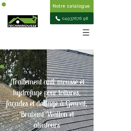
Notre catalogue
04937676 98
Traitement anti-mousse et
hydrofuge pour toitures,
façades et dallage à Genval,
Brabant Wallon et
alentours